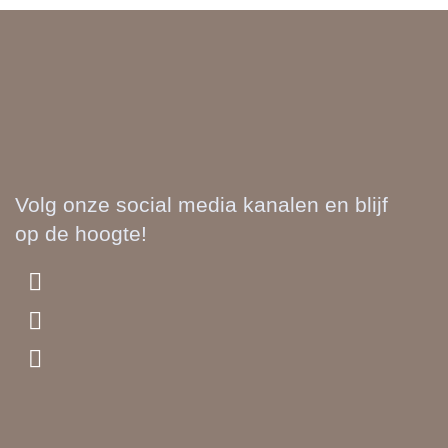
Kranenburg
Kemp
JM Advocaten
Flynth
Bezoek
Bezoek
Mijn
Mijn
Website
Website
Volg onze social media kanalen en blijf
op de hoogte!