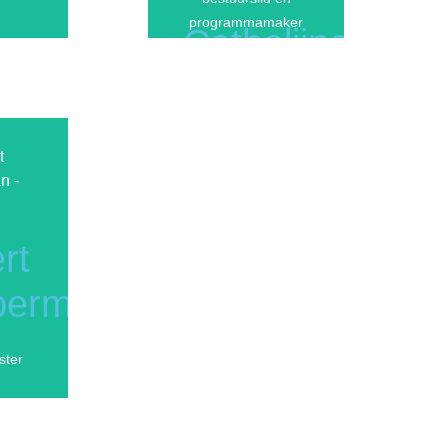
programmamaker
Cathelijne
o
Elassaiss-
nadath
Schaap
R I T
Elassaiss
Advocaten
rt
Bezoek
Mijn
erman
Website
ster
rt