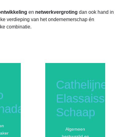
ontwikkeling
en
netwerkvergroting
dan ook hand in
jke verdieping van het ondernemerschap én
ke combinatie.
Cathelijne
o
Elassaiss-
nadath
Schaap
en
Algemeen
aker
bestuurslid en